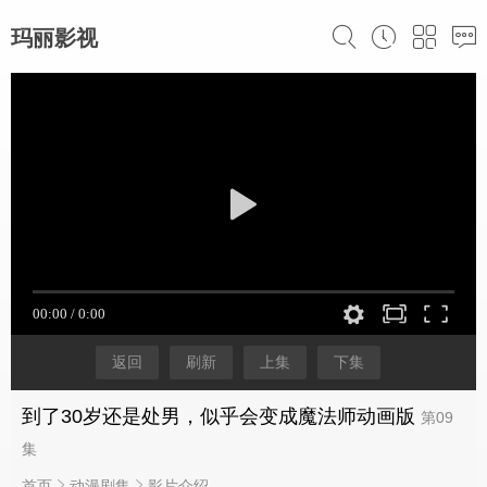
玛丽影视
返回
刷新
上集
下集
到了30岁还是处男，似乎会变成魔法师动画版
第09
集
首页
动漫剧集
影片介绍