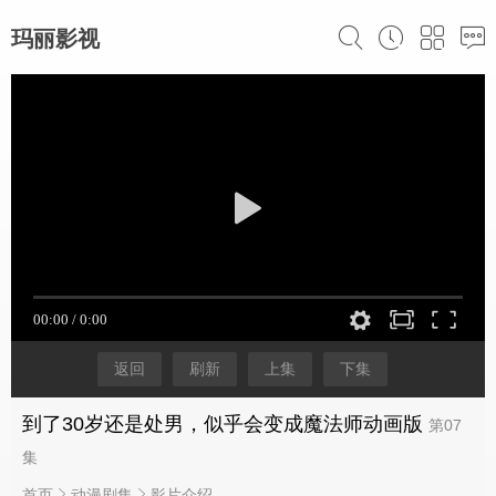
玛丽影视
返回
刷新
上集
下集
到了30岁还是处男，似乎会变成魔法师动画版
第07
集
首页
动漫剧集
影片介绍