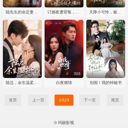
完结
完结
完结
陆先生的命定妻她飒又野
订婚夜遭背叛，我转身嫁顶级大佬
天降小可怜，被霍爷宠上天
完结
完结
完结
白夜燃情
别闹！我的钟秘书
陆总，余生温柔予我
首页
上一页
1/623
下一页
尾页
© 玛丽影视