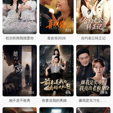
完结
完结
完结
初次听闻我很爱你
喜欢你2026
合约老公转正记
完结
全集
全集
她不是不敢离
前妻送我的离婚大礼包
嫌我是实习生，我亮出老板身份