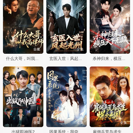
全集
全集
全集
什么大哥，叫我高律师
玄医入世：风起光州
杀神归来，横压天下无敌
全集
全集
全集
出狱即神医2
因果系统：我夺气运救苍生
雇佣兵荒岛求生爆火出圈第二季