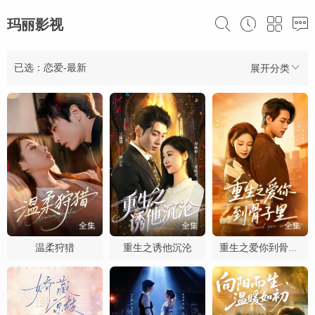
玛丽影视
已选：恋爱-最新
展开分类
全集
全集
全集
温柔狩猎
重生之诱他沉沦
重生之爱你到骨子里