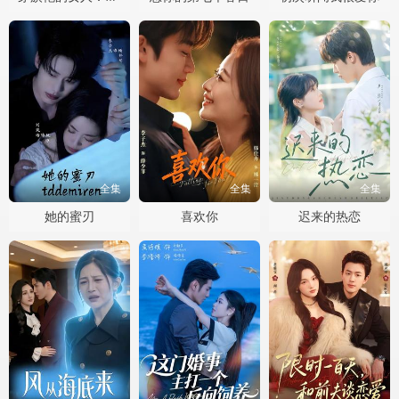
全集
全集
全集
她的蜜刃
喜欢你
迟来的热恋