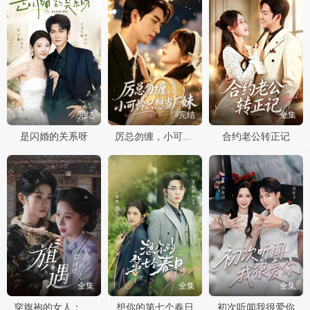
完结
完结
全集
是闪婚的关系呀
合约老公转正记
厉总勿缠，小可怜只想当厂妹
全集
全集
全集
想你的第七个春日
初次听闻我很爱你
穿旗袍的女人：旗遇