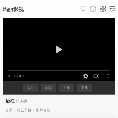
玛丽影视
返回
刷新
上集
下集
抬杠
第05期
首页
综艺节目
影片介绍