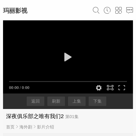
玛丽影视
返回
刷新
上集
下集
深夜俱乐部之唯有我们2
第01集
首页
海外剧
影片介绍