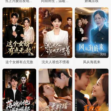
娇藏京枝
当上月嫂后发现孩子是我的
向阳而生，温暖如初
全集
全集
完结
这个女婿有点无敌
沈夫人谁也不惯着
风从海底来