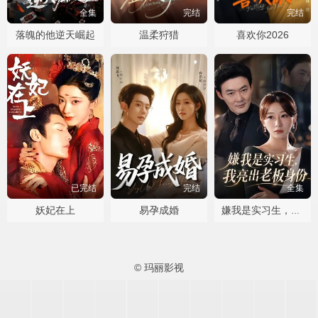
全集
完结
完结
落魄的他逆天崛起
温柔狩猎
喜欢你2026
已完结
完结
全集
妖妃在上
易孕成婚
嫌我是实习生，我亮出老板身份
© 玛丽影视