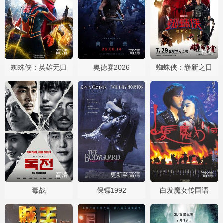
高清
高清
抢先
蜘蛛侠：英雄无归
奥德赛2026
蜘蛛侠：崭新之日
高清
更新至高清
高清
毒战
保镖1992
白发魔女传国语