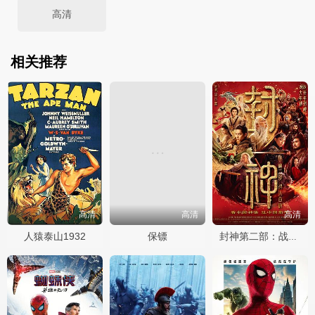
高清
相关推荐
高清
高清
高清
人猿泰山1932
保镖
封神第二部：战火西岐