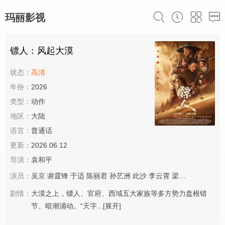
玛丽影视
镖人：风起大漠
状态：
高清
年份：
2026
类型：
动作
地区：
大陆
语言：
普通话
更新：
2026.06.12
导演：
袁和平
演员：
吴京
谢霆锋
于适
陈丽君
孙艺洲
此沙
李云霄
梁家辉
张晋
惠英
剧情：
大漠之上，镖人、官府、西域五大家族等多方势力盘根错
节、暗潮涌动。“天字...
[展开]