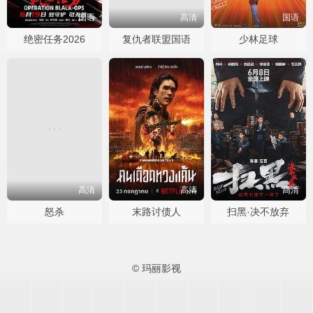
国语
高清
国语
绝密任务2026
复仇者联盟国语
少林足球
高清
高清
高清
怒杀
末路讨债人
扫黑·决不放弃
© 玛丽影视