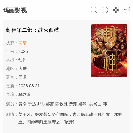
玛丽影视
封神第二部：战火西岐
状态：
高清
年份：
2025
类型：
动作
地区：
大陆
语言：
国语
更新：
2026.03.21
导演：
乌尔善
演员：
黄渤
于适
那尔那茜
陈牧驰
费翔
娜然
吴兴国
韩鹏翼
此沙
武
剧情：
姜子牙、姬发带队坚守西岐，家园保卫战一触即发！邓婵
玉、闻仲奉商王殷寿之...
[展开]