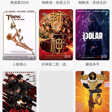
奥德赛2026
蜘蛛侠：崭新之日
蜘蛛侠：英雄无归
高清
高清
高清
人猿泰山
极线杀手
封神第二部：战火西岐