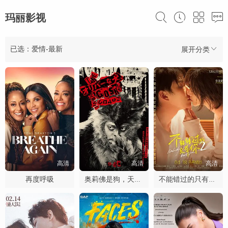
玛丽影视
已选：爱情-最新
展开分类
高清
高清
高清
再度呼吸
奥莉佛是狗，天哪！！这家伙电影版
不能错过的只有你2