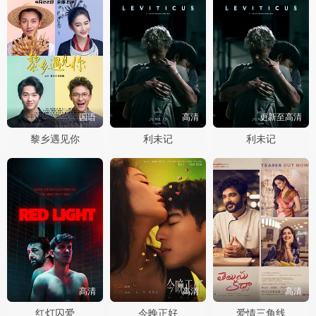
国语
高清
更新至高清
黎乡遇见你
利未记
利未记
高清
高清
高清
红灯囚爱
今晚正好
爱情三角线