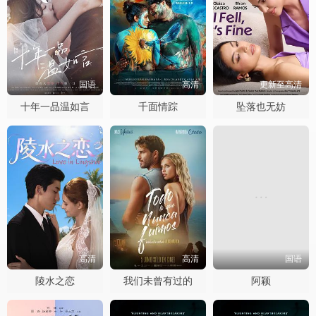
国语
高清
更新至高清
十年一品温如言
千面情踪
坠落也无妨
高清
高清
国语
陵水之恋
我们未曾有过的
阿颖