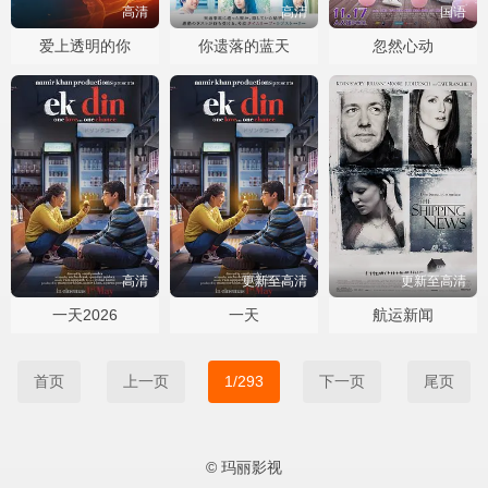
高清
高清
国语
爱上透明的你
你遗落的蓝天
忽然心动
高清
更新至高清
更新至高清
一天2026
一天
航运新闻
首页
上一页
1/293
下一页
尾页
© 玛丽影视