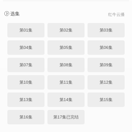
选集
红牛云播
第01集
第02集
第03集
第04集
第05集
第06集
第07集
第08集
第09集
第10集
第11集
第12集
第13集
第14集
第15集
第16集
第17集已完结