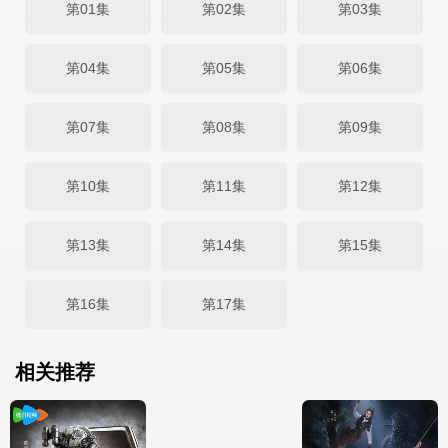
第01集
第02集
第03集
第04集
第05集
第06集
第07集
第08集
第09集
第10集
第11集
第12集
第13集
第14集
第15集
第16集
第17集
相关推荐