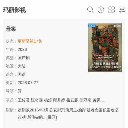
玛丽影视
悬案
状态：
更新至第17集
年份：
2026
类型：
国产剧
地区：
大陆
语言：
国语
更新：
2026.07.27
导演：
算
演员：
王传君
江奇霖
杨烁
郎月婷
岳云鹏
姜冠南
黄觉
曾美慧孜
公磊
剧情：
该剧以2016年3月公安部刑侦局主抓的“疑难命案积案攻坚
行动”所侦破的...
[展开]