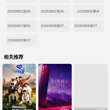
20260802第06期下
20260802第06期饭局
20260805番外
20260807第06期上巅峰
20260808第07期上
20260808第07期中
20260809第07期下
相关推荐