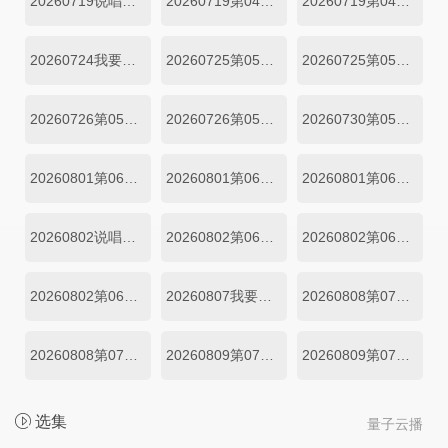
20260719说唱巅峰饭局
20260719第04期下
20260719第04期纯享
20260724我要上巅峰
20260725第05期上
20260725第05期中
20260726第05期下
20260726第05期巅峰饭局
20260730第05期上巅峰
20260801第06期抢鲜
20260801第06期上
20260801第06期中
20260802说唱巅峰饭局
20260802第06期下
20260802第06期饭局
20260802第06期纯享
20260807我要上巅峰
20260808第07期上
20260808第07期中
20260809第07期下
20260809第07期饭局
选集
量子云播