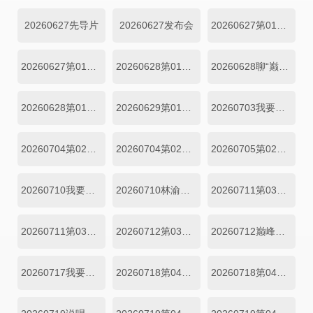
20260627先导片
20260627发布会
20260627第01期上
20260627第01期中
20260628第01期下
20260628聊“巅”天
20260628第01期饭局
20260629第01期纯享
20260703我要上巅峰
20260704第02期上
20260704第02期中
20260705第02期下
20260710我要上巅峰
20260710林渝植Anoryz喊话不留遗憾
20260711第03期上
20260711第03期中
20260712第03期下
20260712巅峰饭局
20260717我要上巅峰
20260718第04期上
20260718第04期中