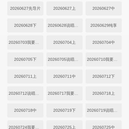
20260627先导片
20260627上
20260627中
20260628下
20260628说唱巅峰饭局
20260629纯享
20260703我要上巅峰
20260704上
20260704中
20260705下
20260705说唱巅峰饭局
20260710我要上巅峰
20260711上
20260711中
20260712下
20260712说唱巅峰饭局
20260717我要上巅峰
20260718上
20260718中
20260719下
20260719说唱巅峰饭局
20260724我要上巅峰
20260725上
20260725中