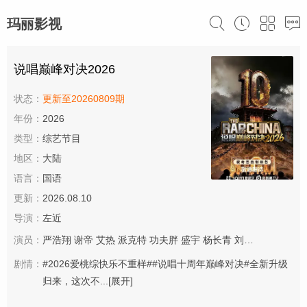
玛丽影视
说唱巅峰对决2026
状态：
更新至20260809期
年份：
2026
类型：
综艺节目
地区：
大陆
语言：
国语
更新：
2026.08.10
导演：
左近
演员：
严浩翔
谢帝
艾热
派克特
功夫胖
盛宇
杨长青
刘嘉裕
米尔艾力
剧情：
#2026爱桃综快乐不重样##说唱十周年巅峰对决#全新升级
归来，这次不...
[展开]