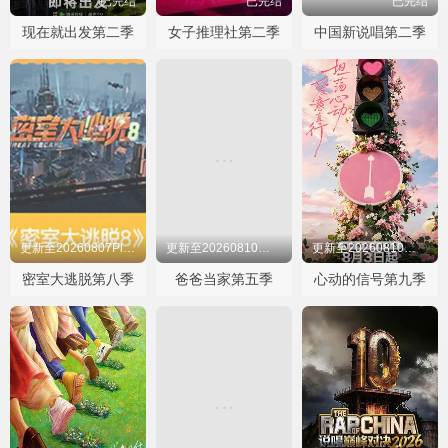
已完结
已完结
已完结
现在就出发第二季
女子推理社第二季
中国新说唱第二季
更新至20260807Plus第03期
更新至20260810第13期下
更新至20260810第02期中纯享
密室大逃脱第八季
爸爸当家第五季
心动的信号第九季