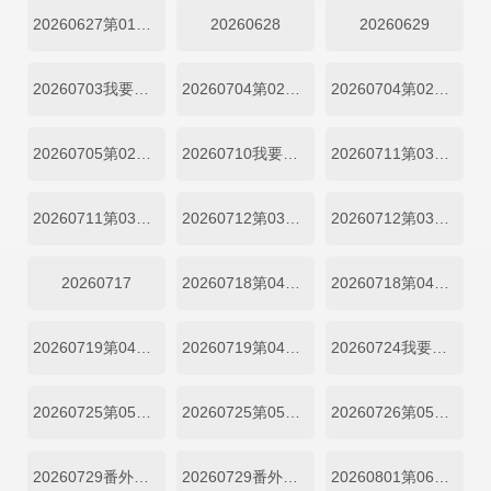
20260627第01期中
20260628
20260629
20260703我要上巅峰
20260704第02期上
20260704第02期中
20260705第02期下
20260710我要上巅峰
20260711第03期上
20260711第03期中
20260712第03期下
20260712第03期饭局
20260717
20260718第04期上_
20260718第04期中
20260719第04期下
20260719第04期饭局
20260724我要上巅峰
20260725第05期上
20260725第05期中
20260726第05期下
20260729番外辉子
20260729番外梁源
20260801第06期抢鲜