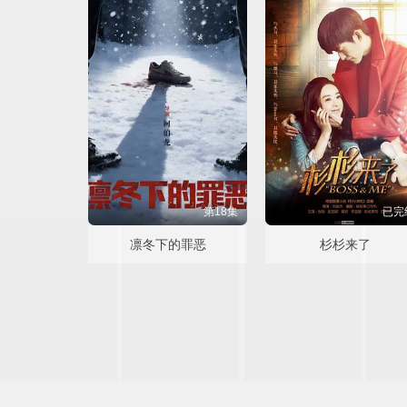
第18集
已完
凛冬下的罪恶
杉杉来了