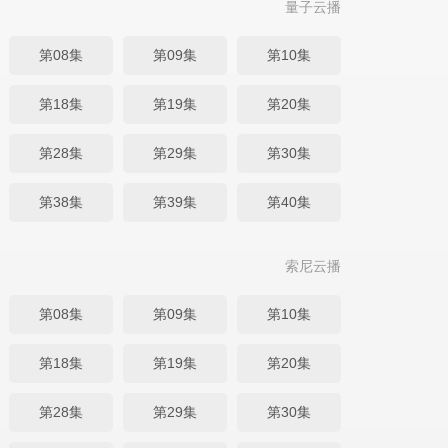
量子云播
第08集
第09集
第10集
第18集
第19集
第20集
第28集
第29集
第30集
第38集
第39集
第40集
索尼云播
第08集
第09集
第10集
第18集
第19集
第20集
第28集
第29集
第30集