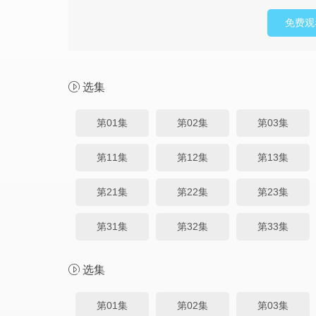
免费观
选集
第01集
第02集
第03集
第11集
第12集
第13集
第21集
第22集
第23集
第31集
第32集
第33集
选集
第01集
第02集
第03集