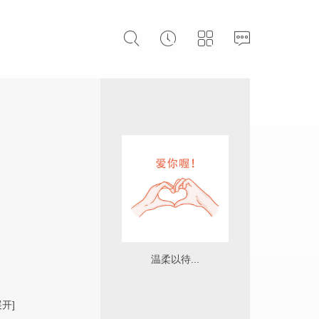
温柔以待...
展开]