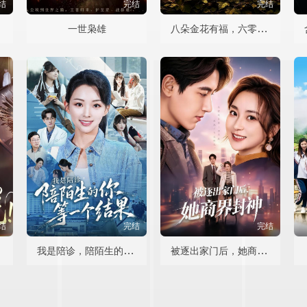
结
完结
完结
师
八朵金花有福，六零猎户爹进山挖宝藏
一世枭雄
结
完结
完结
光
我是陪诊，陪陌生的你等一个结果
被逐出家门后，她商界封神