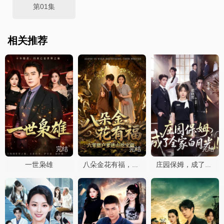
第01集
相关推荐
完结
完结
完结
一世枭雄
八朵金花有福，六零猎户爹进山挖宝藏
庄园保姆，成了全家白月光