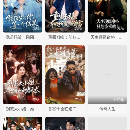
完结
完结
完结
我是陪诊，陪陌生的你等一个结果
重回巅峰：前任高攀不起
天生顶级命格，只想安稳度日
完结
完结
全60集
传奇人生
别惹大小姐，她靠山是哮天犬
首富千金狂追二龙湖浩哥之他不干