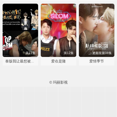
第11集
第12集
更新至第08集
爱在是隆
爱情季节
泰版我让最想被拥抱的男人给威胁了
© 玛丽影视