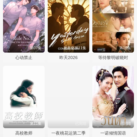
第07集
更新至第11集
第08集
心动禁止
昨天2026
等待黎明破晓时
第11集
已完结
已完结
高校教师
一夜桃花运第二季
一诺倾情国语