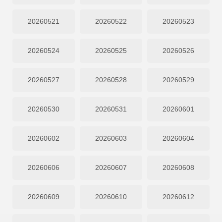
20260521
20260522
20260523
20260524
20260525
20260526
20260527
20260528
20260529
20260530
20260531
20260601
20260602
20260603
20260604
20260606
20260607
20260608
20260609
20260610
20260612