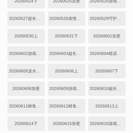
20260524下
20260525加更
20260526游戏纯享
20260527超长花絮
20260528表情传词特辑
20260529守护物品特辑
20260530上
20260531下
20260601加更
20260602游戏纯享
20260603超长花絮
20260604错误的乘法表特辑
20260605泼水攻防特辑
20260606上
20260607下
20260608加更
20260609游戏纯享
20260610超长花絮
20260611鲱鱼特辑
20260612鲱鱼特辑
20260613上
20260614下
20260615加更
20260616游戏纯享