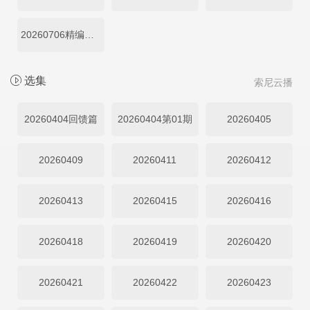
20260706精编回顾
选集
索尼云播
20260404回馈篇
20260404第01期
20260405
20260409
20260411
20260412
20260413
20260415
20260416
20260418
20260419
20260420
20260421
20260422
20260423