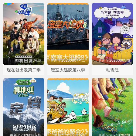
已完结
更新至20260807Plus第03期
更新至20260805期
现在就出发第二季
密室大逃脱第八季
毛雪汪
更新至20260807期
更新至20260806期
更新至20240207期