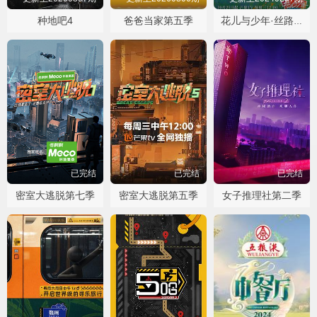
种地吧4
爸爸当家第五季
花儿与少年·丝路季
已完结
已完结
已完结
密室大逃脱第七季
密室大逃脱第五季
女子推理社第二季