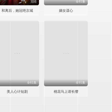
完结
全81集
和离后，她冠绝京城
嫡女谋心
全61集
全91集
美人心计短剧
桃花马上请长缨