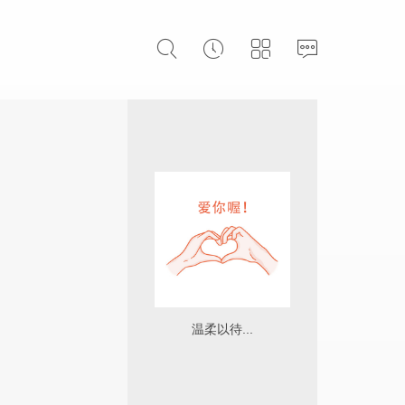
温柔以待...