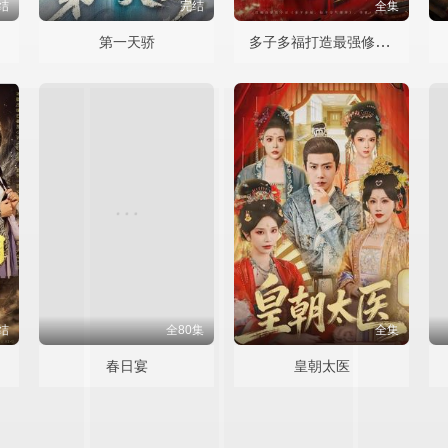
结
完结
全集
多子多福打造最强修仙家族
第一天骄
结
全80集
全集
王
春日宴
皇朝太医