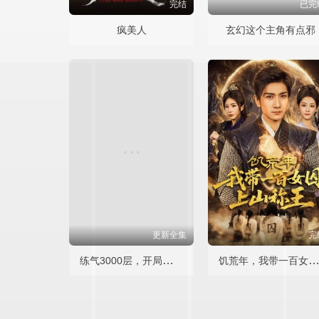
完结
已完
疯美人
玄幻这个主角有点邪
更新全集
完
练气3000层，开局收女帝为徒
饥荒年，我带一百女囚上山称