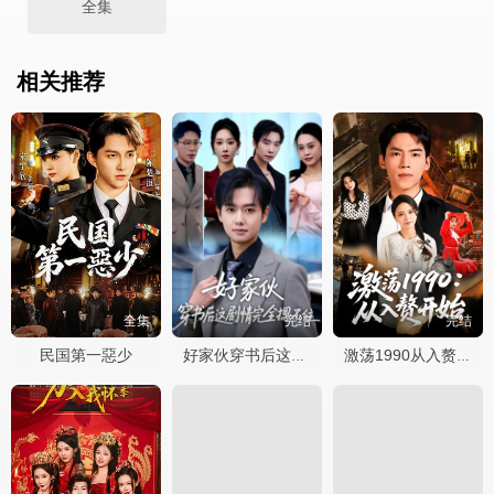
全集
相关推荐
全集
完结
完结
民国第一惡少
好家伙穿书后这剧情完全摁不住
激荡1990从入赘开始