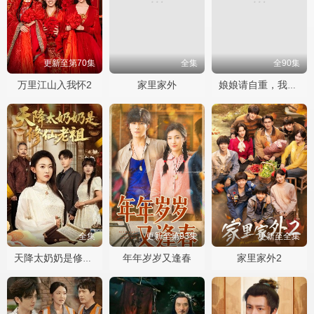
更新至第70集
全集
全90集
万里江山入我怀2
家里家外
娘娘请自重，我真的不想代替陛下
全集
更新至第93集
更新至全集
年年岁岁又逢春
家里家外2
天降太奶奶是修仙老祖