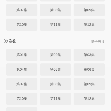
第07集
第08集
第09集
第10集
第11集
第12集
选集
量子云播
第01集
第02集
第03集
第04集
第05集
第06集
第07集
第08集
第09集
第10集
第11集
第12集