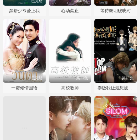
已完结
第07集
第08集
黑帮少爷爱上我
心动禁止
等待黎明破晓时
已完结
第11集
第11集
一诺倾情国语
高校教师
泰版我让最想被拥抱的男人给威胁了