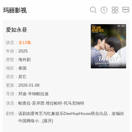
玛丽影视
爱如永昼
状态：
全13集
年份：
2025
类型：
海外剧
地区：
泰国
语言：
其它
更新：
2026.01.08
导演：
邦迪·辛纳帕拉迪
演员：
帕查拉·苏岸西
维拉帕特·托马尼纳特
剧情：
该剧由爱奇艺与红象娱乐DeeHupHouse联合出品，改编自
中国网络小...
[展开]