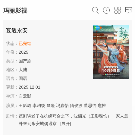
玛丽影视
宴遇永安
状态：
已完结
年份：
2025
类型：
国产剧
地区：
大陆
语言：
国语
更新：
2025.12.01
导演：
白云默
演员：
王影璐
李昀锐
昌隆
冯嘉怡
隋俊波
董思怡
扈帷
韩陌
刘钧
倪虹
剧情：
该剧讲述了在机缘巧合之下，沈韶光（王影璐饰）一家人意
外来到永安城偶遇京...
[展开]