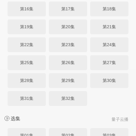
第16集
第17集
第18集
第19集
第20集
第21集
第22集
第23集
第24集
第25集
第26集
第27集
第28集
第29集
第30集
第31集
第32集
选集
量子云播
第01集
第02集
第03集