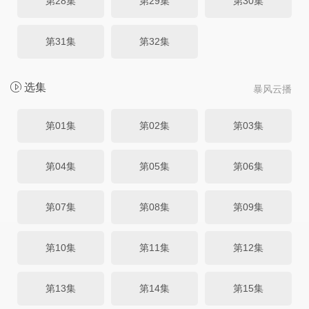
第28集
第29集
第30集
第31集
第32集
选集
暴风云播
第01集
第02集
第03集
第04集
第05集
第06集
第07集
第08集
第09集
第10集
第11集
第12集
第13集
第14集
第15集