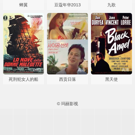
蝉翼
豆蔻年华2013
九歌
DVD
高清
高清
死刑犯女人的船
西贡日落
黑天使
© 玛丽影视