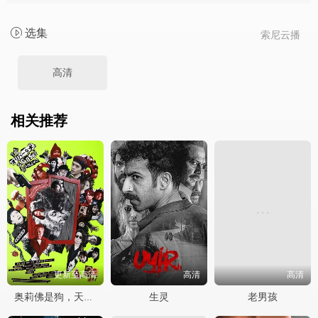
选集
索尼云播
高清
相关推荐
更新至高清
高清
高清
生灵
老男孩
奥莉佛是狗，天哪！！这家伙 电影版