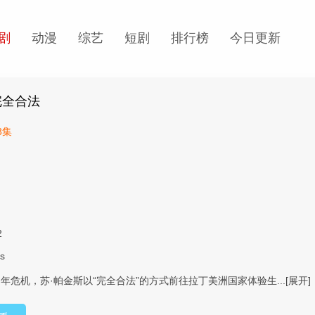
剧
动漫
综艺
短剧
排行榜
今日更新
完全合法
3集
2
ns
年危机，苏·帕金斯以“完全合法”的方式前往拉丁美洲国家体验生...
[展开]