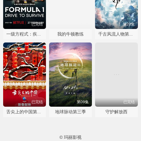
已完结
已完结
第20集
我的牛顿教练
一级方程式：疾速争胜第八季
千古风流人物第五季
已完结
第09集
已完结
地球脉动第三季
守护解放西
舌尖上的中国第四季
© 玛丽影视