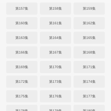
第157集
第158集
第159集
第160集
第161集
第162集
第163集
第164集
第165集
第166集
第167集
第168集
第169集
第170集
第171集
第172集
第173集
第174集
第175集
第176集
第177集
第178集
第179集
第180集