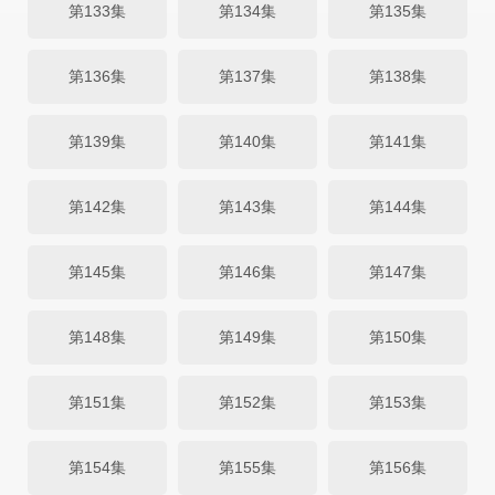
第133集
第134集
第135集
第136集
第137集
第138集
第139集
第140集
第141集
第142集
第143集
第144集
第145集
第146集
第147集
第148集
第149集
第150集
第151集
第152集
第153集
第154集
第155集
第156集