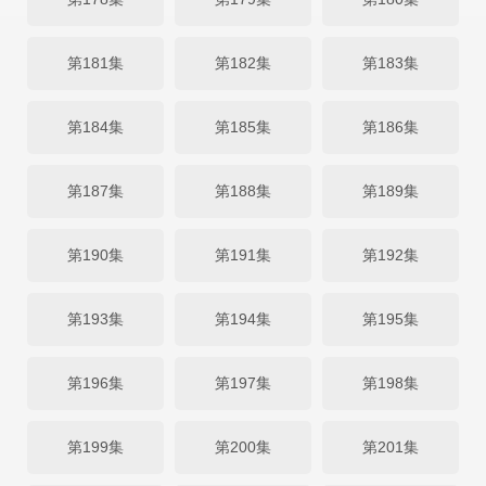
第181集
第182集
第183集
第184集
第185集
第186集
第187集
第188集
第189集
第190集
第191集
第192集
第193集
第194集
第195集
第196集
第197集
第198集
第199集
第200集
第201集