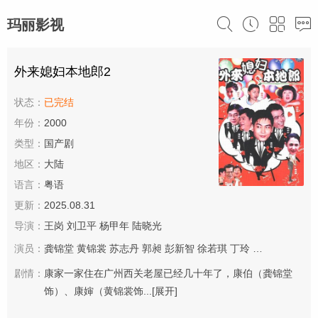
玛丽影视
外来媳妇本地郎2
状态：
已完结
年份：
2000
类型：
国产剧
地区：
大陆
语言：
粤语
更新：
2025.08.31
导演：
王岗
刘卫平
杨甲年
陆晓光
演员：
龚锦堂
黄锦裳
苏志丹
郭昶
彭新智
徐若琪
丁玲
虎艳芬
钱一莹
剧情：
康家一家住在广州西关老屋已经几十年了，康伯（龚锦堂
饰）、康婶（黄锦裳饰...
[展开]