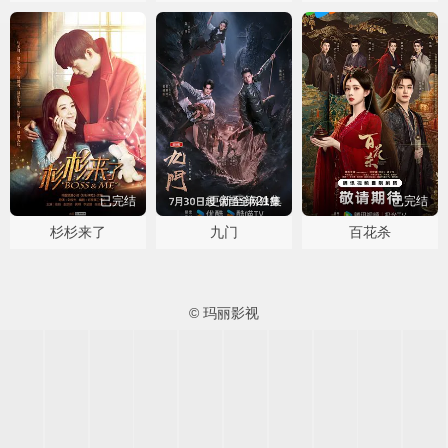
已完结
更新至第21集
已完结
杉杉来了
九门
百花杀
© 玛丽影视