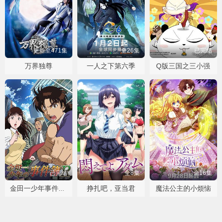
更新至471集
全26集
已完结
万界独尊
一人之下第六季
Q版三国之三小强
已完结
全8集
全16集
挣扎吧，亚当君
魔法公主的小烦恼
金田一少年事件簿R