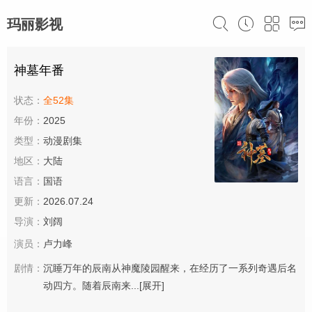
玛丽影视
神墓年番
状态：
全52集
年份：
2025
类型：
动漫剧集
地区：
大陆
语言：
国语
更新：
2026.07.24
导演：
刘阔
演员：
卢力峰
剧情：
沉睡万年的辰南从神魔陵园醒来，在经历了一系列奇遇后名
动四方。随着辰南来...
[展开]