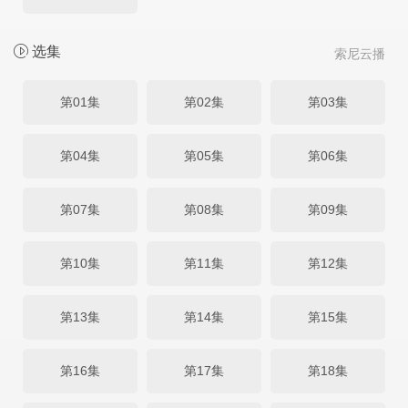
选集
索尼云播
第01集
第02集
第03集
第04集
第05集
第06集
第07集
第08集
第09集
第10集
第11集
第12集
第13集
第14集
第15集
第16集
第17集
第18集