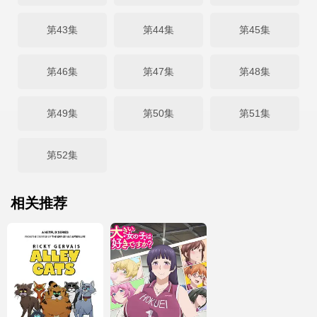
第43集
第44集
第45集
第46集
第47集
第48集
第49集
第50集
第51集
第52集
相关推荐