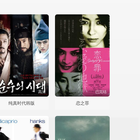
高清
已完结
纯真时代韩版
恋之罪