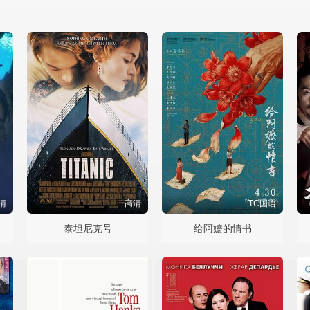
清
高清
TC国语
泰坦尼克号
给阿嬷的情书