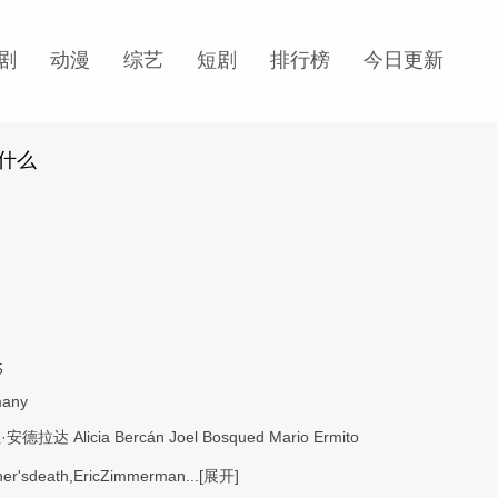
剧
动漫
综艺
短剧
排行榜
今日更新
什么
5
many
·安德拉达
Alicia
Bercán
Joel
Bosqued
Mario
Ermito
ther'sdeath,EricZimmerman...
[展开]