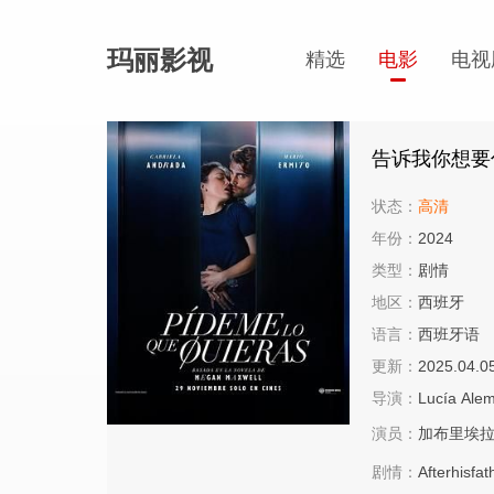
玛丽影视
精选
电影
电视
告诉我你想要
状态：
高清
年份：
2024
类型：
剧情
地区：
西班牙
语言：
西班牙语
更新：
2025.04.0
导演：
Lucía
Ale
演员：
加布里埃拉
剧情：
Afterhisfa