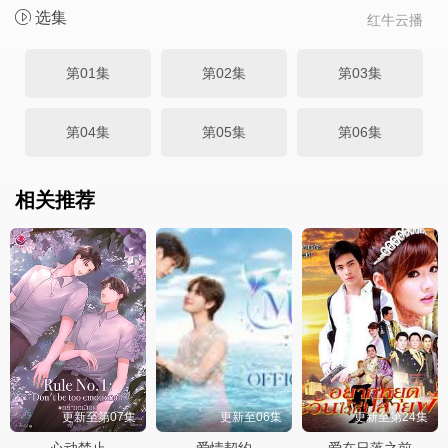
选集
红牛云播
第01集
第02集
第03集
第04集
第05集
第06集
相关推荐
更新至第07集
更新至06集
更新至第24集
心动禁止
爱情契约
爱在日落之前