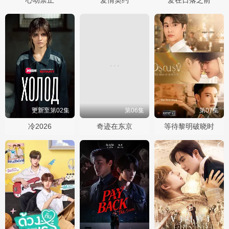
更新至第02集
第06集
第07集
冷2026
奇迹在东京
等待黎明破晓时