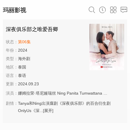
玛丽影视
深夜俱乐部之唯爱吾卿
状态：
第06集
年份：
2024
类型：
海外剧
地区：
泰国
语言：
泰语
更新：
2024.09.23
演员：
娜姆拉荣·塔尼娅瑞丝
Ning
Panita
Tumwattana
帕拉米·缇斯达
剧情：
Tanya和Ning出演腐剧《深夜俱乐部》的百合衍生剧
OnlyUs《深...
[展开]