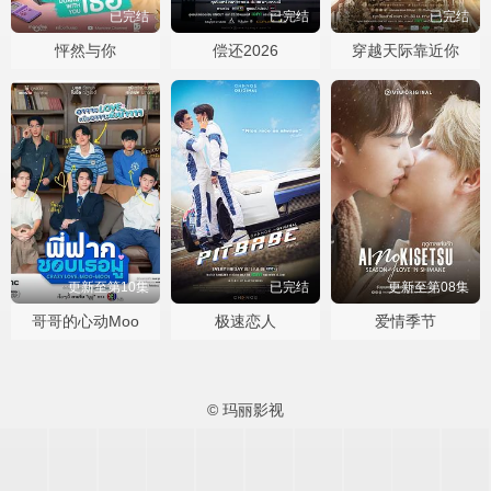
已完结
已完结
已完结
怦然与你
偿还2026
穿越天际靠近你
更新至第10集
已完结
更新至第08集
哥哥的心动Moo
极速恋人
爱情季节
© 玛丽影视