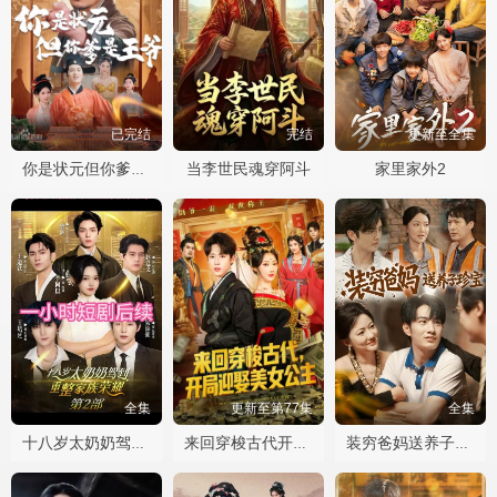
已完结
完结
更新至全集
当李世民魂穿阿斗
家里家外2
你是状元但你爹是王爷
全集
更新至第77集
全集
十八岁太奶奶驾到重整家族荣耀2
来回穿梭古代开局迎娶美女公主
装穷爸妈送养子珍宝