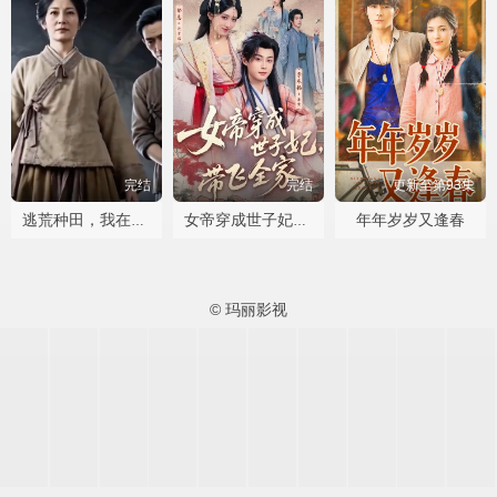
完结
完结
更新至第93集
年年岁岁又逢春
逃荒种田，我在古代靠囤货躺赢
女帝穿成世子妃，带飞全家
© 玛丽影视