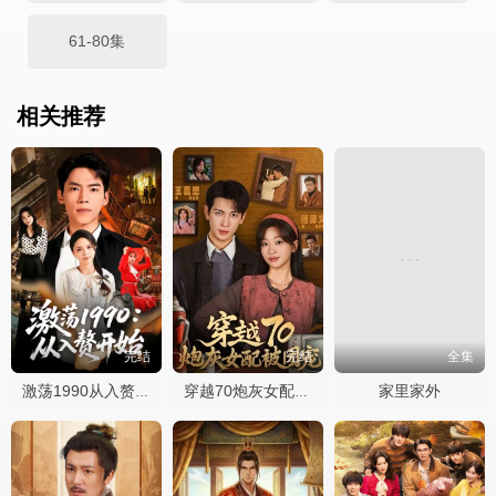
61-80集
相关推荐
完结
完结
全集
家里家外
激荡1990从入赘开始
穿越70炮灰女配被团宠