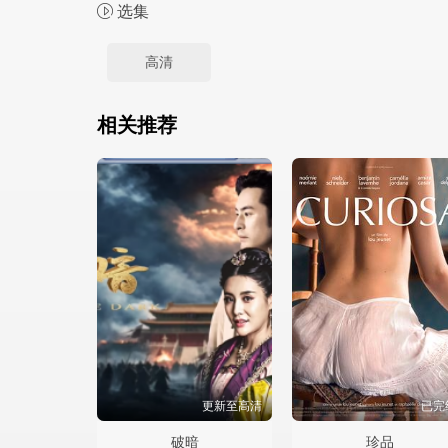
选集
高清
相关推荐
更新至高清
已完
破暗
珍品