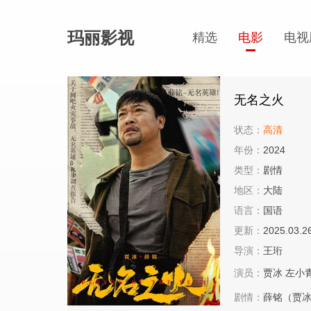
玛丽影视
精选
电影
电视
无名之火
状态：
高清
年份：
2024
类型：
剧情
地区：
大陆
语言：
国语
更新：
2025.03.2
导演：
王珩
演员：
贾冰
左小
剧情：
薛铭（贾冰