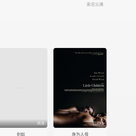
索尼云播
高清
已完结
剑奴
身为人母