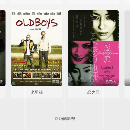
清
高清
已完结
老男孩
恋之罪
© 玛丽影视