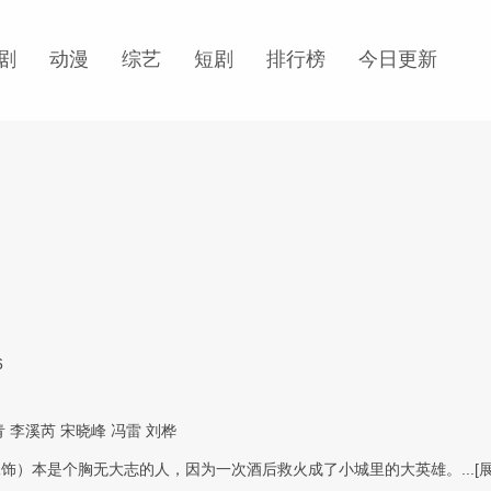
剧
动漫
综艺
短剧
排行榜
今日更新
6
青
李溪芮
宋晓峰
冯雷
刘桦
饰）本是个胸无大志的人，因为一次酒后救火成了小城里的大英雄。...
[