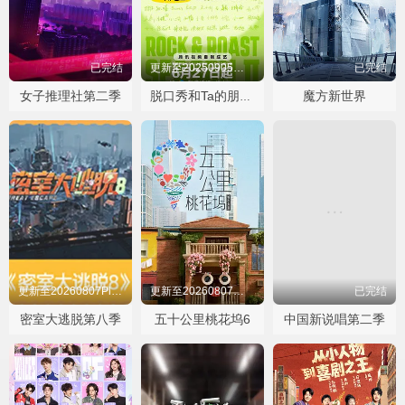
已完结
更新至20250905精编二
已完结
女子推理社第二季
魔方新世界
脱口秀和Ta的朋友们第二季
更新至20260807Plus第03期
更新至20260807特辑5
已完结
密室大逃脱第八季
五十公里桃花坞6
中国新说唱第二季