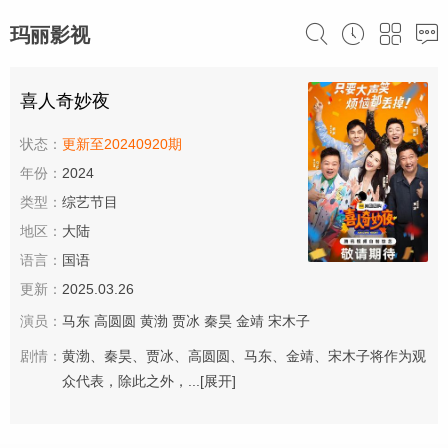
玛丽影视
喜人奇妙夜
状态：
更新至20240920期
年份：
2024
类型：
综艺节目
地区：
大陆
语言：
国语
更新：
2025.03.26
演员：
马东
高圆圆
黄渤
贾冰
秦昊
金靖
宋木子
剧情：
黄渤、秦昊、贾冰、高圆圆、马东、金靖、宋木子将作为观
众代表，除此之外，...
[展开]