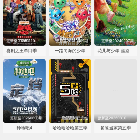
更新至20260810翟佳宁高光纯享
更新至20260809期
更新至20240207期
一路向海的少年
喜剧之王单口季第三季
花儿与少年·丝路季
更新至20260808期
已完结
更新至20260810第13期下
种地吧4
哈哈哈哈哈第三季
爸爸当家第五季