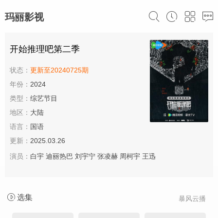
玛丽影视
开始推理吧第二季
状态：
更新至20240725期
年份：
2024
类型：
综艺节目
地区：
大陆
语言：
国语
更新：
2025.03.26
演员：
白宇
迪丽热巴
刘宇宁
张凌赫
周柯宇
王迅
选集
暴风云播